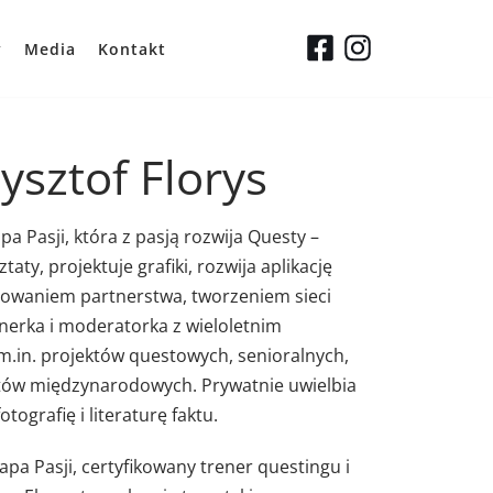
y
Media
Kontakt
ysztof Florys
a Pasji, która z pasją rozwija Questy –
y, projektuje grafiki, rozwija aplikację
udowaniem partnerstwa, tworzeniem sieci
enerka i moderatorka z wieloletnim
m.in. projektów questowych, senioralnych,
któw międzynarodowych. Prywatnie uwielbia
tografię i literaturę faktu.
pa Pasji, certyfikowany trener questingu i