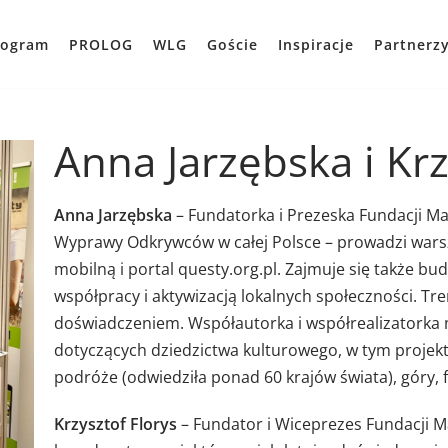
rogram
PROLOG
WLG
Goście
Inspiracje
Partnerz
Anna Jarzębska i Krz
Anna Jarzębska
– Fundatorka i Prezeska Fundacji Map
Wyprawy Odkrywców w całej Polsce – prowadzi warsztat
mobilną i portal questy.org.pl. Zajmuje się także b
współpracy i aktywizacją lokalnych społeczności. Tr
doświadczeniem. Współautorka i współrealizatorka 
dotyczących dziedzictwa kulturowego, w tym proje
podróże (odwiedziła ponad 60 krajów świata), góry, fo
Krzysztof Florys
– Fundator i Wiceprezes Fundacji Ma