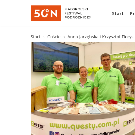
Start
P
Skocz
do
treści
Start
›
Goście
›
Anna Jarzębska i Krzysztof Florys