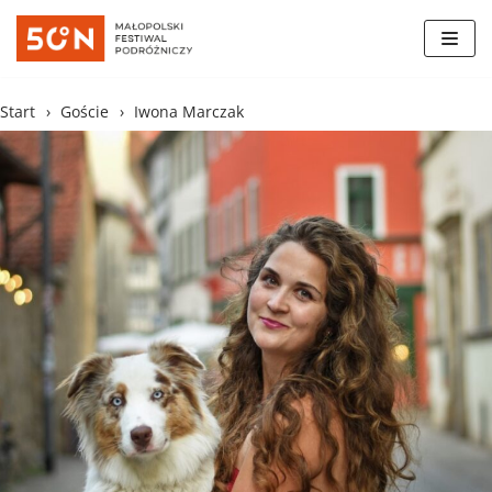
Skocz
do
treści
Start
›
Goście
›
Iwona Marczak