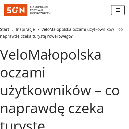
Skocz
do
treści
Start
›
Inspiracje
›
VeloMałopolska oczami użytkowników – co
naprawdę czeka turystę rowerowego?
VeloMałopolska
oczami
użytkowników – co
naprawdę czeka
turystę