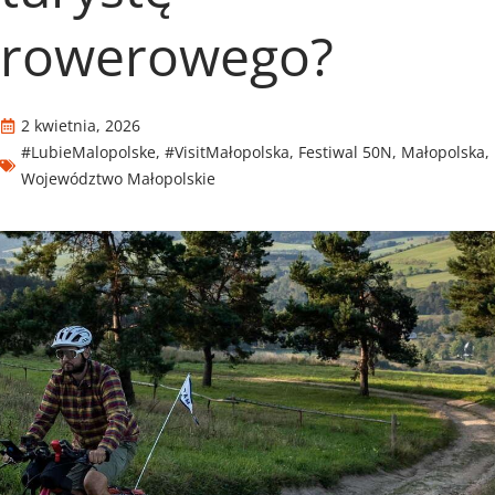
rowerowego?
2 kwietnia, 2026
#LubieMalopolske
,
#VisitMałopolska
,
Festiwal 50N
,
Małopolska
,
Województwo Małopolskie