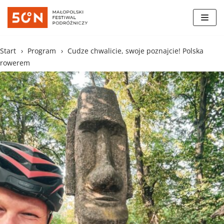
Skocz
do
treści
Start
›
Program
›
Cudze chwalicie, swoje poznajcie! Polska
rowerem