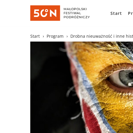
Start
P
Skocz
do
treści
Start
›
Program
›
Drobna nieuważność i inne his