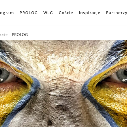
rogram
PROLOG
WLG
Goście
Inspiracje
Partnerz
torie – PROLOG