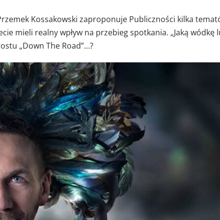
 Przemek Kossakowski zaproponuje Publiczności kilka tema
cie mieli realny wpływ na przebieg spotkania. „Jaką wódkę 
rostu „Down The Road”…?