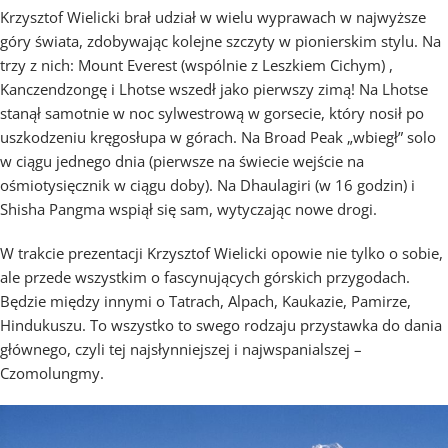
Krzysztof Wielicki brał udział w wielu wyprawach w najwyższe
góry świata, zdobywając kolejne szczyty w pionierskim stylu. Na
trzy z nich: Mount Everest (wspólnie z Leszkiem Cichym) ,
Kanczendzongę i Lhotse wszedł jako pierwszy zimą! Na Lhotse
stanął samotnie w noc sylwestrową w gorsecie, który nosił po
uszkodzeniu kręgosłupa w górach. Na Broad Peak „wbiegł” solo
w ciągu jednego dnia (pierwsze na świecie wejście na
ośmiotysięcznik w ciągu doby). Na Dhaulagiri (w 16 godzin) i
Shisha Pangma wspiął się sam, wytyczając nowe drogi.
W trakcie prezentacji Krzysztof Wielicki opowie nie tylko o sobie,
ale przede wszystkim o fascynujących górskich przygodach.
Będzie między innymi o Tatrach, Alpach, Kaukazie, Pamirze,
Hindukuszu. To wszystko to swego rodzaju przystawka do dania
głównego, czyli tej najsłynniejszej i najwspanialszej –
Czomolungmy.