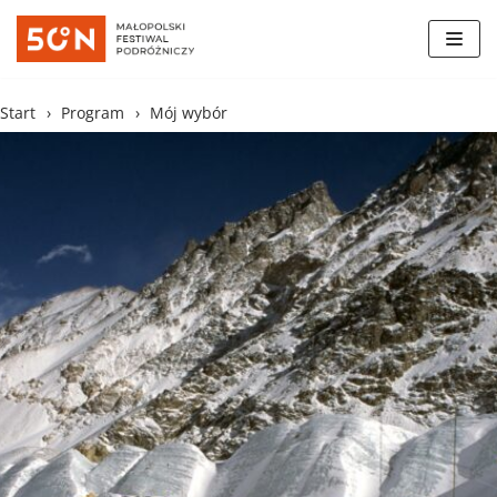
Skocz
do
treści
Start
›
Program
›
Mój wybór