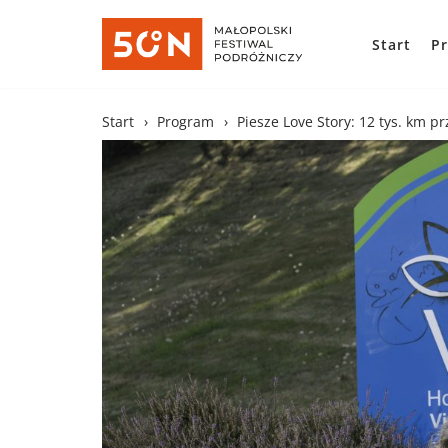
Start
P
Skocz
do
treści
Start
›
Program
›
Piesze Love Story: 12 tys. km p