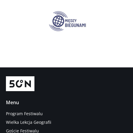
Menu
Program Festiwalu
Wielka Lekcja Geografii
Goście Festiwalu