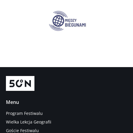
Menu
Program Festiwalu
Wielka Lekcja Geografii
Goście Festiwalu