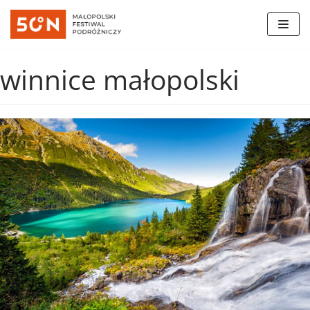
Skocz
do
winnice małopolski
treści