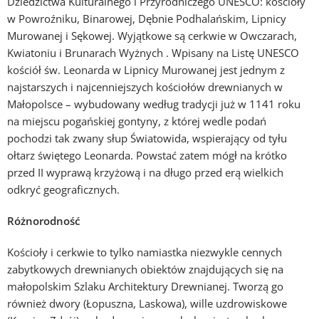
Dziedzictwa Kulturalnego i Przyrodniczego UNESCO: kościoły
w Powroźniku, Binarowej, Dębnie Podhalańskim, Lipnicy
Murowanej i Sękowej. Wyjątkowe są cerkwie w Owczarach,
Kwiatoniu i Brunarach Wyżnych . Wpisany na Listę UNESCO
kościół św. Leonarda w Lipnicy Murowanej jest jednym z
najstarszych i najcenniejszych kościołów drewnianych w
Małopolsce – wybudowany według tradycji już w 1141 roku
na miejscu pogańskiej gontyny, z której wedle podań
pochodzi tak zwany słup Światowida, wspierający od tyłu
ołtarz świętego Leonarda. Powstać zatem mógł na krótko
przed II wyprawą krzyżową i na długo przed erą wielkich
odkryć geograficznych.
Różnorodność
Kościoły i cerkwie to tylko namiastka niezwykle cennych
zabytkowych drewnianych obiektów znajdujących się na
małopolskim Szlaku Architektury Drewnianej. Tworzą go
również dwory (Łopuszna, Laskowa), wille uzdrowiskowe