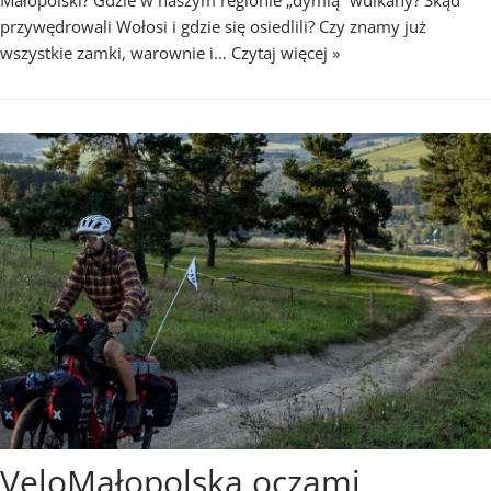
Małopolski? Gdzie w naszym regionie „dymią” wulkany? Skąd
przywędrowali Wołosi i gdzie się osiedlili? Czy znamy już
wszystkie zamki, warownie i…
Czytaj więcej »
VeloMałopolska oczami