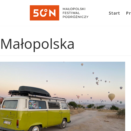
Start
P
Skocz
do
treści
Małopolska