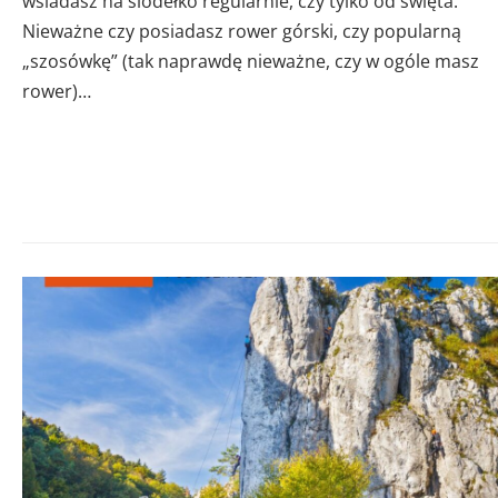
wsiadasz na siodełko regularnie, czy tylko od święta.
Nieważne czy posiadasz rower górski, czy popularną
„szosówkę” (tak naprawdę nieważne, czy w ogóle masz
rower)…